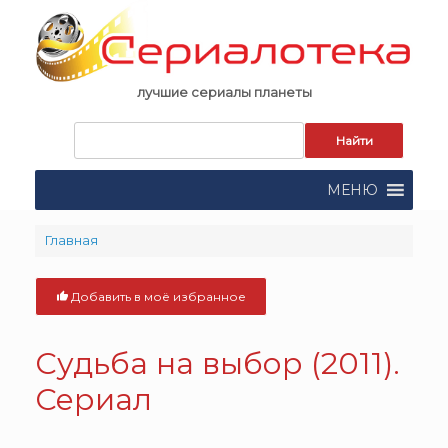
Skip
to
content
лучшие сериалы планеты
Запрос
для
поиска:
МЕНЮ
Главная
Добавить в моё избранное
Судьба на выбор (2011).
Сериал