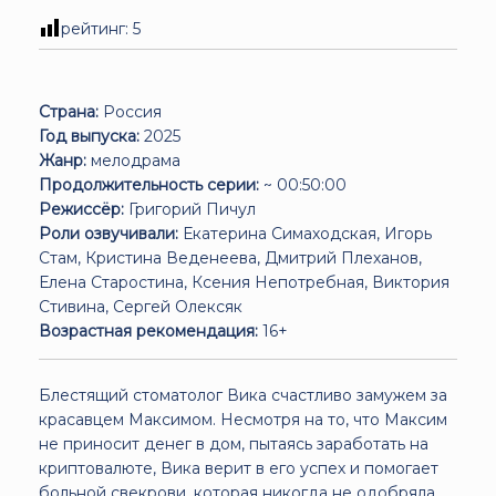
рейтинг:
5
Страна:
Россия
Год выпуска:
2025
Жанр:
мелодрама
Продолжительность серии:
~ 00:50:00
Режиссёр:
Григорий Пичул
Роли озвучивали:
Екатерина Симаходская, Игорь
Стам, Кристина Веденеева, Дмитрий Плеханов,
Елена Старостина, Ксения Непотребная, Виктория
Стивина, Сергей Олексяк
Возрастная рекомендация:
16+
Блестящий стоматолог Вика счастливо замужем за
красавцем Максимом. Несмотря на то, что Максим
не приносит денег в дом, пытаясь заработать на
криптовалюте, Вика верит в его успех и помогает
больной свекрови, которая никогда не одобряла