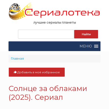
Skip
to
content
лучшие сериалы планеты
Запрос
для
поиска:
МЕНЮ
Главная
Добавить в моё избранное
Солнце за облаками
(2025). Сериал