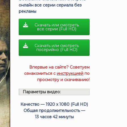
онлайн все серии сериала без
рекламы
Скачать или смотреть
все серии (Full HD)
Скачать или смотреть
посерийно (Full HD)
Впервые на сайте? Советуем
ознакомиться с
инструкцией
по
просмотру и скачиванию!
Параметры видео:
Качество — 1920 x 1080 (Full HD)
Общая продолжительность —
13 часов 42 минуты