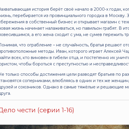
Захватывающая история берёт своё начало в 2000-х годах, ко
жизнь, перебирается из провинциального городка в Москву. 
сбережения в собственный бизнес и открывает магазин с тех
новая жизнь начинает налаживаться, но павильон грабят. В ит
повесившимся, а его жена сходит с ума, не сумев пережить т
Понимая, что ограбление – не случайность, братья решают от
противоположные методы. Иван, которого играет Алексей Ча
найти всех, кто виновен в гибели отца, и постепенно их унич
юристом, чтобы бороться с преступностью и несправедливос
Не только способы достижения цели разводят братьев по ра
становятся соперниками, влюбляясь в одних и тех же женщин
друзей и союзников. Однако в самые тяжёлые и решающие мо
друга.
Дело чести (серии 1-16)