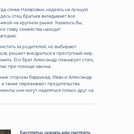
гда семья Назаровых, надеясь на лучшую
Здесь отец братьев вкладывает все
никой на крупном рынке. Казалось бы,
оге главу семейства находят
рагедию.
омстить за родителей, но выбирают
дов, решает внедриться в преступный мир,
тожить. Его брат Александр планирует стать
тью при помощи закона.
зные стороны баррикад: Иван и Александр
, а также переживают предательства
менты они могут надеяться только друг на
Бесплатно скачать или смотреть