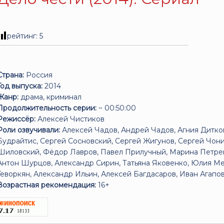
рейтинг:
5
Страна:
Россия
Год выпуска:
2014
Жанр:
драма, криминал
Продолжительность серии:
~ 00:50:00
Режиссёр:
Алексей Чистиков
Роли озвучивали:
Алексей Чадов, Андрей Чадов, Агния Дитко
Будрайтис, Сергей Сосновский, Сергей Жигунов, Сергей Чони
Шиловский, Фёдор Лавров, Павел Прилучный, Марина Петрен
Антон Шурцов, Александр Сирин, Татьяна Яковенко, Юлия Ме
Геворкян, Александр Ильин, Алексей Багдасаров, Иван Агапов,
Возрастная рекомендация:
16+