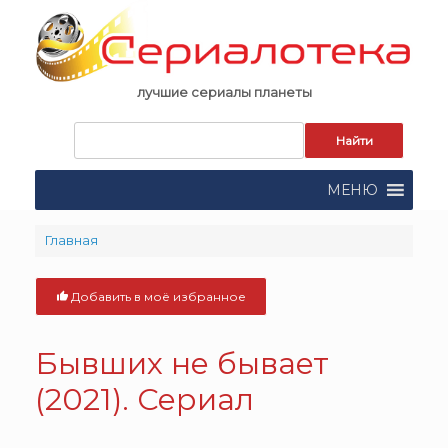
Skip
to
content
лучшие сериалы планеты
Запрос
для
поиска:
МЕНЮ
Главная
Добавить в моё избранное
Бывших не бывает
(2021). Сериал