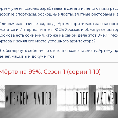
Артём умеет красиво зарабатывать деньги и легко с ними расс
дорогие спорткары, роскошные лофты, элитные рестораны и д
Идиллия заканчивается, когда Артёма принимают за опасного
охотятся и Интерпол, и агент ФСБ Хромов, и обманутые им т
Хромова есть сомнения, кто же на самом деле этот Змей? М
Артова и занял его место успешного архитектора?
Чтобы вернуть себе имя и отстоять право на жизнь, Артёму п
денег, машины и документов.
Мёртв на 99%. Сезон 1 (серии 1-10)