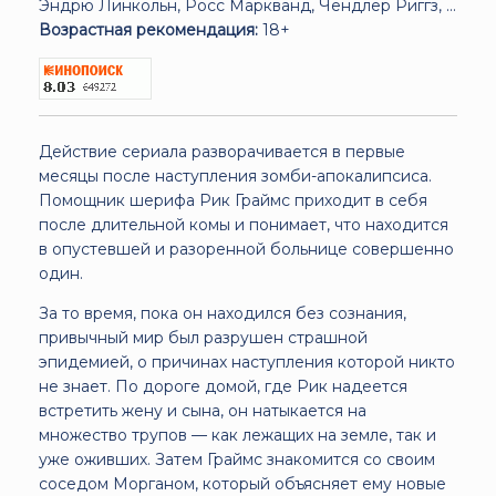
Эндрю Линкольн, Росс Маркванд, Чендлер Риггз, ...
Возрастная рекомендация:
18+
Действие сериала разворачивается в первые
месяцы после наступления зомби-апокалипсиса.
Помощник шерифа Рик Граймс приходит в себя
после длительной комы и понимает, что находится
в опустевшей и разоренной больнице совершенно
один.
За то время, пока он находился без сознания,
привычный мир был разрушен страшной
эпидемией, о причинах наступления которой никто
не знает. По дороге домой, где Рик надеется
встретить жену и сына, он натыкается на
множество трупов — как лежащих на земле, так и
уже оживших. Затем Граймс знакомится со своим
соседом Морганом, который объясняет ему новые