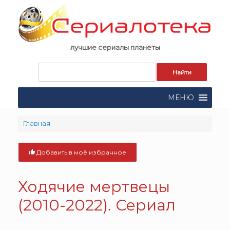
Skip
to
content
лучшие сериалы планеты
Запрос
для
поиска:
МЕНЮ
Главная
Добавить в моё избранное
Ходячие мертвецы
(2010-2022). Сериал