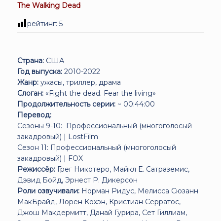
The Walking Dead
рейтинг:
5
Страна:
США
Год выпуска:
2010-2022
Жанр:
ужасы, триллер, драма
Слоган:
«Fight the dead. Fear the living»
Продолжительность серии:
~ 00:44:00
Перевод:
Сезоны 9-10: Профессиональный (многоголосый
закадровый) | LostFilm
Сезон 11: Профессиональный (многоголосый
закадровый) | FOX
Режиссёр:
Грег Никотеро, Майкл Е. Сатраземис,
Дэвид Бойд, Эрнест Р. Дикерсон
Роли озвучивали:
Норман Ридус, Мелисса Сюзанн
МакБрайд, Лорен Кохэн, Кристиан Серратос,
Джош Макдермитт, Данай Гурира, Сет Гиллиам,