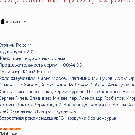
рейтинг:
5
Страна:
Россия
Год выпуска:
2021
Жанр:
триллер, эротика, драма
Продолжительность серии:
~ 00:44:00
Режиссёр:
Юрий Мороз
Роли озвучивали:
Дарья Мороз, Владимир Мишуков, Софья Эрн
Семён Штейнберг, Александра Ребенок, Сабина Ахмедова, А
Константин Лавроненко, Юрий Чурсин, Пётр Скворцов, Виктор
Сергей Гилёв, Владимир Майзингер, Александр Горбатов, Иг
Гордин, Виктор Вержбицкий, Александр Воробьёв, Артём Кош
Глеб Калюжный, Дмитрий Куличков
Возрастная рекомендация:
18+ (озвучка без цензуры)