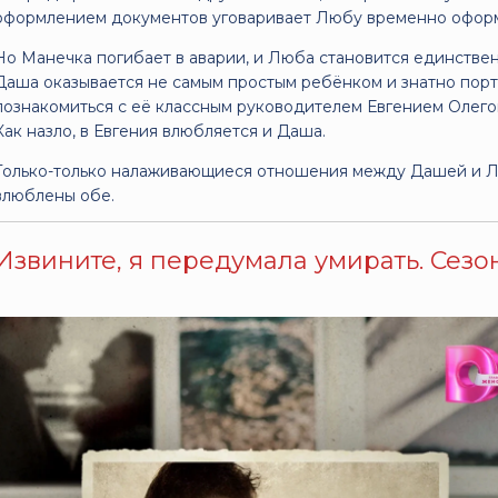
оформлением документов уговаривает Любу временно оформи
Но Манечка погибает в аварии, и Люба становится единств
Даша оказывается не самым простым ребёнком и знатно порт
познакомиться с её классным руководителем Евгением Олего
Как назло, в Евгения влюбляется и Даша.
Только-только налаживающиеся отношения между Дашей и Лю
влюблены обе.
Извините, я передумала умирать. Сезон 