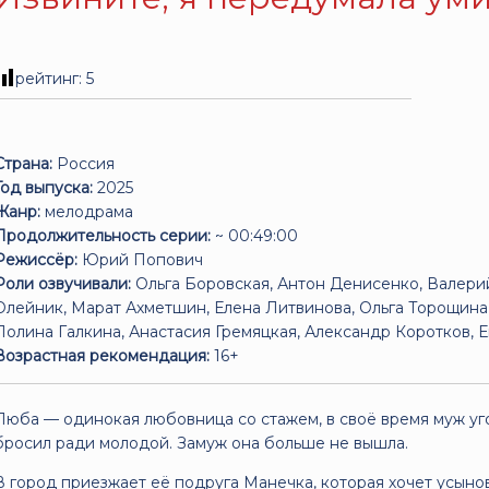
рейтинг:
5
Страна:
Россия
Год выпуска:
2025
Жанр:
мелодрама
Продолжительность серии:
~ 00:49:00
Режиссёр:
Юрий Попович
Роли озвучивали:
Ольга Боровская, Антон Денисенко, Валери
Олейник, Марат Ахметшин, Елена Литвинова, Ольга Торощина,
Полина Галкина, Анастасия Гремяцкая, Александр Коротков, 
Возрастная рекомендация:
16+
Люба — одинокая любовница со стажем, в своё время муж уг
бросил ради молодой. Замуж она больше не вышла.
В город приезжает её подруга Манечка, которая хочет усынов