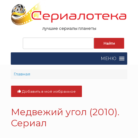
Skip
to
content
лучшие сериалы планеты
Запрос
для
поиска:
МЕНЮ
Главная
Добавить в моё избранное
Медвежий угол (2010).
Сериал