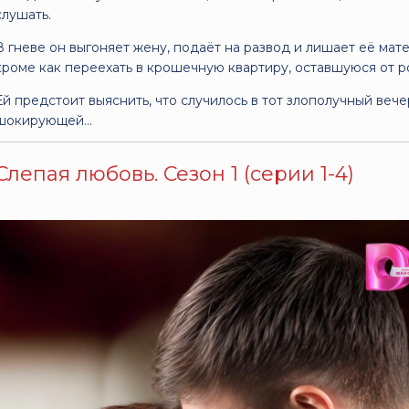
слушать.
В гневе он выгоняет жену, подаёт на развод и лишает её мате
кроме как переехать в крошечную квартиру, оставшуюся от р
Ей предстоит выяснить, что случилось в тот злополучный вече
шокирующей…
Слепая любовь. Сезон 1 (серии 1-4)