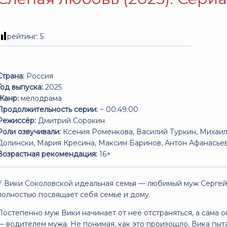
рейтинг:
5
Страна:
Россия
Год выпуска:
2025
Жанр:
мелодрама
Продолжительность серии:
~ 00:49:00
Режиссёр:
Дмитрий Сорокин
Роли озвучивали:
Ксения Роменкова, Василий Туркин, Михаил
Долински, Мария Кресина, Максим Баринов, Антон Афанасье
Возрастная рекомендация:
16+
У Вики Соколовской идеальная семья — любимый муж Сергей 
полностью посвящает себя семье и дому.
Постепенно муж Вики начинает от неё отстраняться, а сама
— водителем мужа. Не понимая, как это произошло, Вика пыта