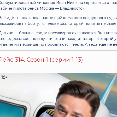
Коррумпированный чиновник Иван Никогда скрывается от зак
кабине пилота рейса Москва — Владивосток.
Всё идёт гладко, пока настоящий командир воздушного судна
пассажиров на борту… с человеком, который понятия не имеет
Дальше — больше: среди пассажиров оказываются бывшие по
стюардессы срочно ищут пилота (и находят актёра, который уч
отделении неожиданно просыпаются пчёлы. А ведь ещё не ве
Рейс 314. Сезон 1 (серии 1-13)