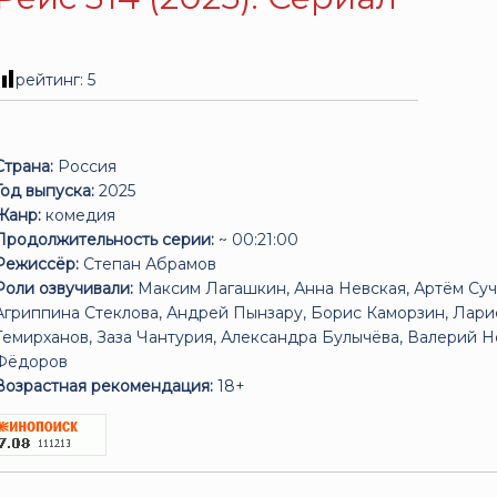
рейтинг:
5
Страна:
Россия
Год выпуска:
2025
Жанр:
комедия
Продолжительность серии:
~ 00:21:00
Режиссёр:
Степан Абрамов
Роли озвучивали:
Максим Лагашкин, Анна Невская, Артём Суч
Агриппина Стеклова, Андрей Пынзару, Борис Каморзин, Ларис
Темирханов, Заза Чантурия, Александра Булычёва, Валерий Н
Фёдоров
Возрастная рекомендация:
18+